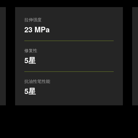
拉伸强度
23 MPa
修复性
5星
抗油性笔性能
5星