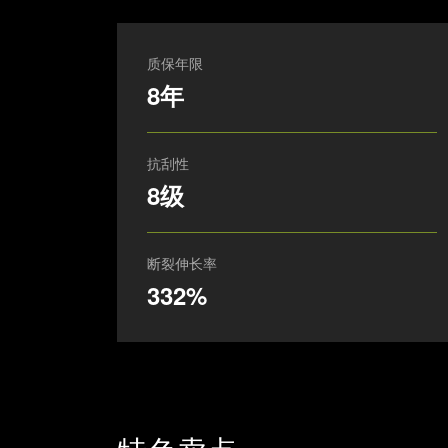
质保年限
8年
抗刮性
8级
断裂伸长率
332%