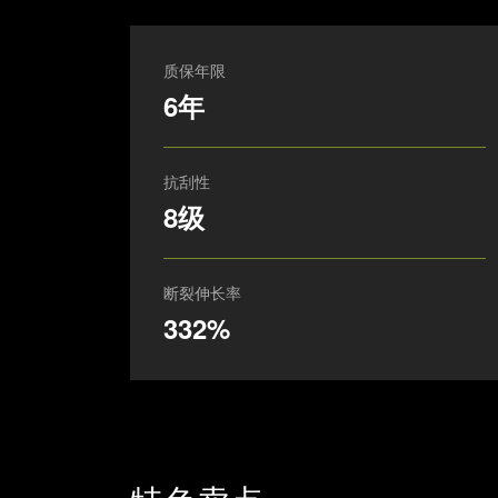
质保年限
6年
抗刮性
8级
断裂伸长率
332%