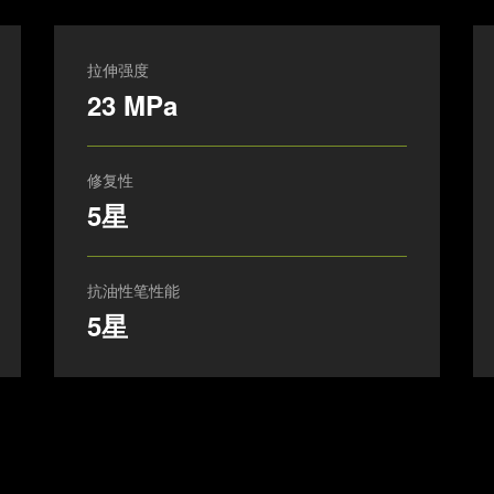
拉伸强度
23 MPa
修复性
5星
抗油性笔性能
5星